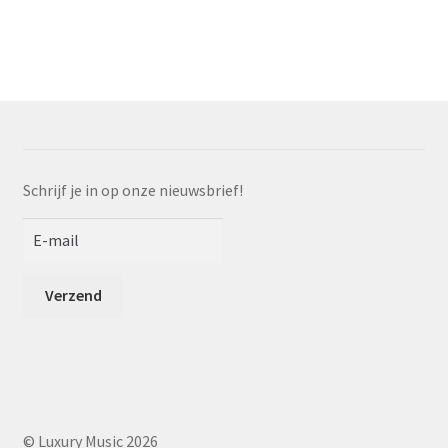
meerdere
760
variaties.
Deze
optie
kan
gekozen
worden
op
Schrijf je in op onze nieuwsbrief!
de
productpagina
© Luxury Music 2026