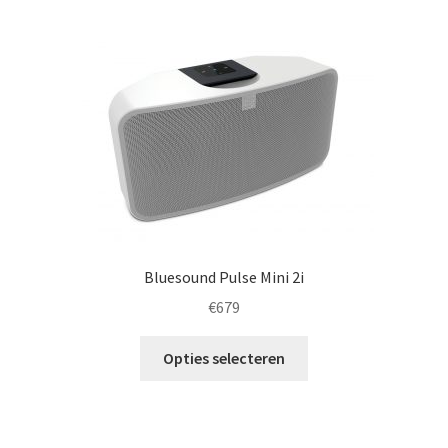
meerdere
variaties.
Deze
optie
kan
gekozen
worden
op
de
productpagina
Bluesound Pulse Mini 2i
€
679
Dit
Opties selecteren
product
heeft
meerdere
variaties.