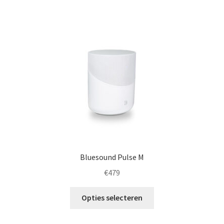
meerdere
variaties.
Deze
optie
kan
gekozen
worden
op
de
productpagina
Bluesound Pulse M
€
479
Dit
Opties selecteren
product
heeft