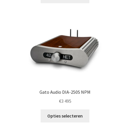
product
heeft
meerdere
variaties.
Deze
optie
kan
gekozen
worden
op
de
productpagina
Gato Audio DIA-250S NPM
€
3 495
Dit
Opties selecteren
product
heeft