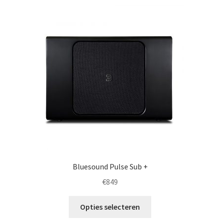
Deze
optie
kan
gekozen
worden
op
de
productpagina
Bluesound Pulse Sub +
€
849
Dit
Opties selecteren
product