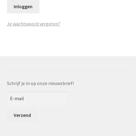
a
Inloggen
p
p
e
Je wachtwoord vergeten?
n
Schrijf je in op onze nieuwsbrief!