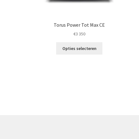
Torus Power Tot Max CE
€
3 350
Dit
Opties selecteren
product
heeft
meerdere
variaties.
Deze
optie
kan
gekozen
worden
op
de
productpagina