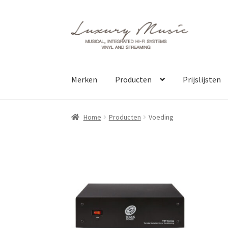
Ga
Ga
door
direct
naar
naar
navigatie
de
inhoud
Merken
Producten
Prijslijsten
Home
Producten
Voeding