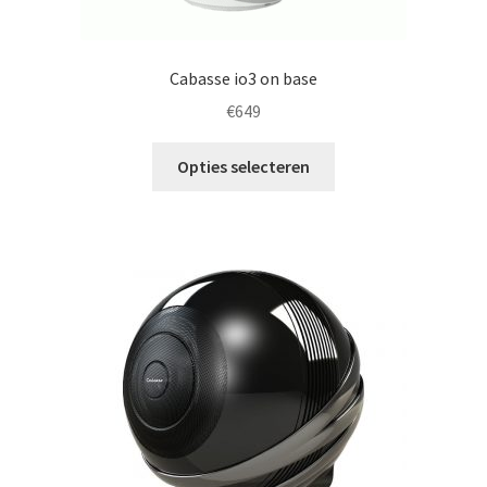
productpagina
Cabasse io3 on base
€
649
Dit
Opties selecteren
product
heeft
meerdere
variaties.
Deze
optie
kan
gekozen
worden
op
de
productpagina