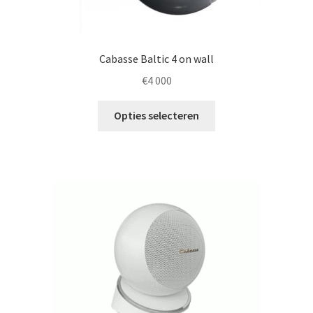
productpagina
Cabasse Baltic 4 on wall
€
4 000
Dit
Opties selecteren
product
heeft
meerdere
variaties.
Deze
optie
kan
gekozen
worden
op
de