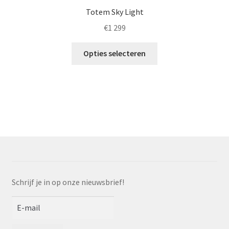
Totem Sky Light
€
1 299
Dit
Opties selecteren
product
heeft
meerdere
variaties.
Deze
optie
kan
gekozen
worden
op
Schrijf je in op onze nieuwsbrief!
de
productpagina