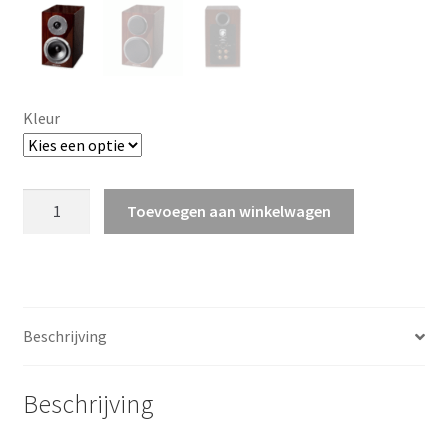
a
p
p
e
n
Kleur
Gato
Toevoegen aan winkelwagen
Audio
FM-
8
aantal
Beschrijving
Beschrijving