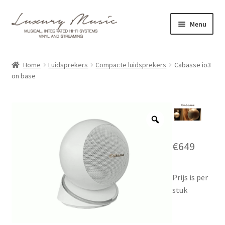
Ga
Ga
Menu
door
direct
naar
naar
Merken
navigatie
de
Home
Luidsprekers
Compacte luidsprekers
Cabasse io3
inhoud
S
on base
Producten
u
b
Prijslijsten
m
e
Gastenboek
n
€
649
u
Realisaties
u
i
Prijs is per
Over ons
t
stuk
k
Contact
l