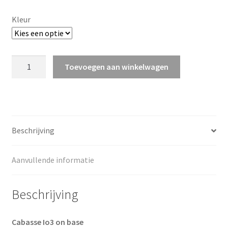
a
p
Kleur
p
e
n
Cabasse
Toevoegen aan winkelwagen
io3
on
base
aantal
Beschrijving
Aanvullende informatie
Beschrijving
Cabasse Io3 on base