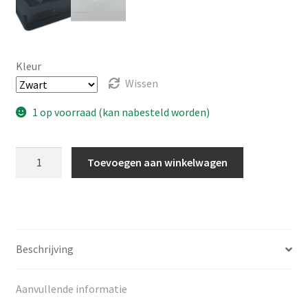
a
p
p
e
Kleur
n
Wissen
1 op voorraad (kan nabesteld worden)
Bluesound
Toevoegen aan winkelwagen
Powernode
aantal
Beschrijving
Aanvullende informatie