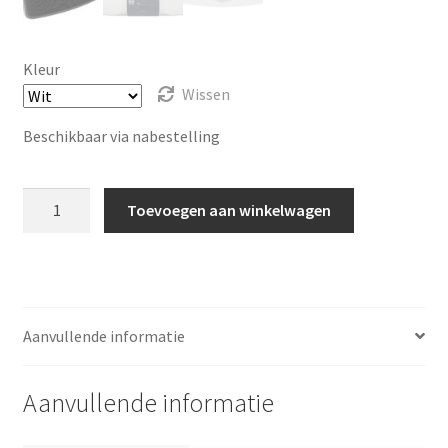
a
p
p
Kleur
e
Wissen
n
Beschikbaar via nabestelling
Bluesound
Toevoegen aan winkelwagen
Pulse
Mini
2i
aantal
Aanvullende informatie
Aanvullende informatie