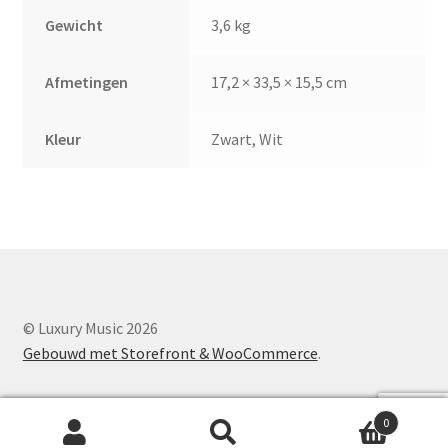
Gewicht
3,6 kg
Afmetingen
17,2 × 33,5 × 15,5 cm
Kleur
Zwart, Wit
© Luxury Music 2026
Gebouwd met Storefront & WooCommerce
.
0
Zoeken
Z