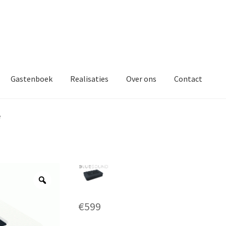
Gastenboek
Realisaties
Over ons
Contact
e
€
599