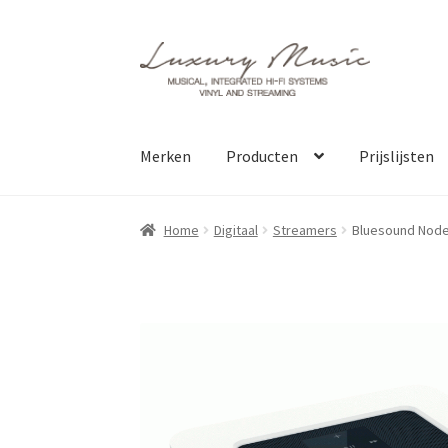
Ga
Ga
door
direct
naar
naar
navigatie
de
inhoud
Merken
Producten
Prijslijsten
Home
Digitaal
Streamers
Bluesound Nod