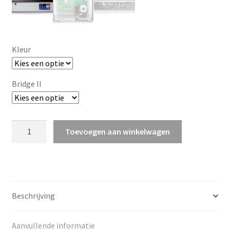
a
p
760
p
e
Kleur
n
Bridge II
PS
Toevoegen aan winkelwagen
Audio
Directstream
DAC
aantal
Beschrijving
Aanvullende informatie