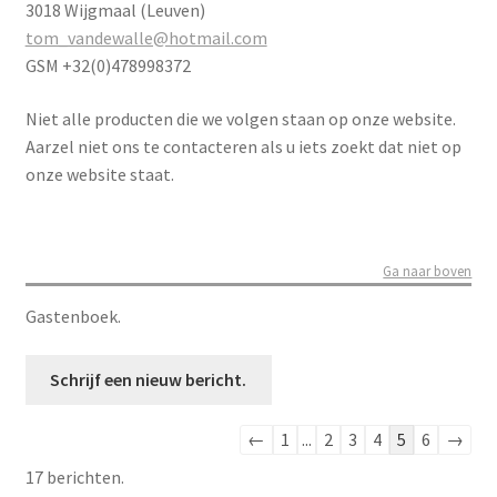
3018 Wijgmaal (Leuven)
tom_vandewalle@hotmail.com
GSM +32(0)478998372
Niet alle producten die we volgen staan op onze website.
Aarzel niet ons te contacteren als u iets zoekt dat niet op
onze website staat.
Ga naar boven
Gastenboek.
Navigatie
←
1
...
2
3
4
5
6
→
door
17 berichten.
de