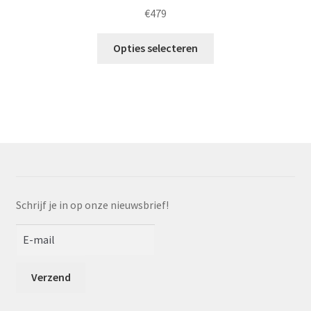
€
479
Dit
Opties selecteren
product
heeft
meerdere
variaties.
Deze
optie
kan
gekozen
worden
Schrijf je in op onze nieuwsbrief!
op
de
productpagina