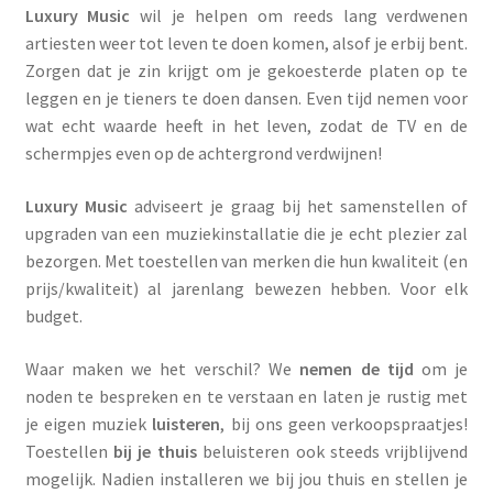
a
Luxury Music
wil je helpen
om reeds lang verdwenen
p
artiesten weer tot leven te doen komen, alsof je erbij bent.
p
Zorgen dat je zin krijgt om je gekoesterde platen op te
e
leggen en je tieners te doen dansen. Even tijd nemen voor
n
wat echt waarde heeft in het leven, zodat de TV en de
schermpjes even op de achtergrond verdwijnen!
Luxury Music
adviseert je graag bij het samenstellen of
upgraden van een muziekinstallatie die je echt plezier zal
bezorgen. Met toestellen van merken die hun kwaliteit (en
prijs/kwaliteit) al jarenlang bewezen hebben. Voor elk
budget.
Waar maken we het verschil? We
nemen de tijd
om je
noden te bespreken en te verstaan en laten je rustig met
je eigen muziek
luisteren
, bij ons geen verkoopspraatjes!
Toestellen
bij je thuis
beluisteren ook steeds vrijblijvend
mogelijk. Nadien installeren we bij jou thuis en stellen je