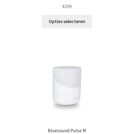
€
299
Dit
Opties selecteren
product
heeft
meerdere
variaties.
Deze
optie
kan
gekozen
worden
op
de
productpagina
Bluesound Pulse M