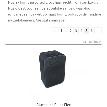
Muziek komt nu volledig tot haar recht. Tom van Luxury
Music kiest voor een persoonlijke aanpak, waardoor hij
echt met een pakket op maat komt, ook voor de mindere
muziek-kenners. Absolute aanrader.
Navigatie
←
1
...
2
3
4
5
6
→
door
Ga naar boven
de
gastenboek-
lijst
Bluesound Pulse Flex