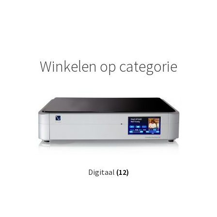
a
p
p
e
n
Winkelen op categorie
Digitaal
(12)