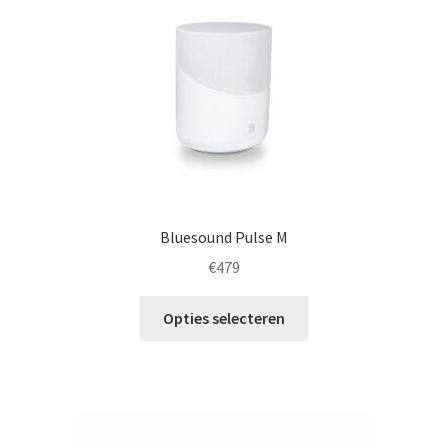
Bluesound Pulse M
€
479
Dit
Opties selecteren
product
heeft
meerdere
variaties.
Deze