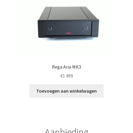
optie
kan
gekozen
worden
op
de
productpagina
Rega Aria MK3
€
1 499
Toevoegen aan winkelwagen
Aanbieding