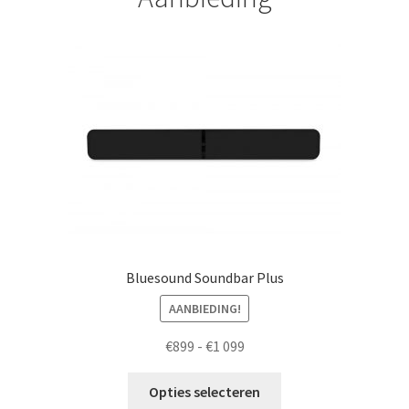
Bluesound Soundbar Plus
AANBIEDING!
Prijsklasse:
€
899
-
€
1 099
€899
Dit
tot
Opties selecteren
product