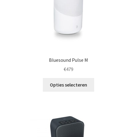
Bluesound Pulse M
€
479
Dit
Opties selecteren
product
heeft
meerdere
variaties.
Deze
optie
kan