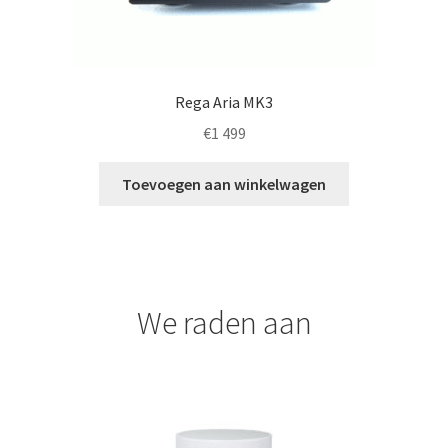
de
productpagina
Rega Aria MK3
€
1 499
Toevoegen aan winkelwagen
We raden aan