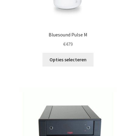
Bluesound Pulse M
€
479
Dit
Opties selecteren
product
heeft
meerdere
variaties.
Deze
optie
kan
gekozen
worden
op