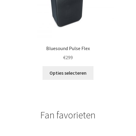
gekozen
worden
op
de
productpagina
Bluesound Pulse Flex
€
299
Dit
Opties selecteren
product
heeft
meerdere
variaties.
Deze
Fan favorieten
optie
kan
gekozen