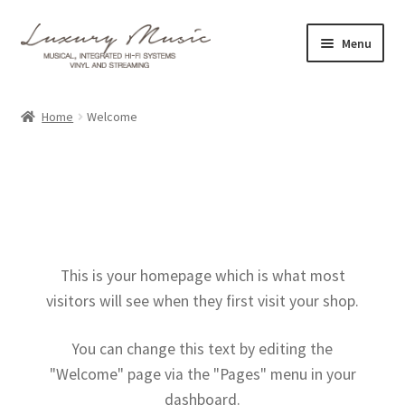
Ga
Ga
Menu
door
direct
naar
naar
Merken
navigatie
de
Home
Welcome
inhoud
S
Producten
u
b
Prijslijsten
m
e
Gastenboek
n
u
This is your homepage which is what most
Realisaties
u
visitors will see when they first visit your shop.
i
Over ons
t
You can change this text by editing the
k
"Welcome" page via the "Pages" menu in your
Contact
l
dashboard.