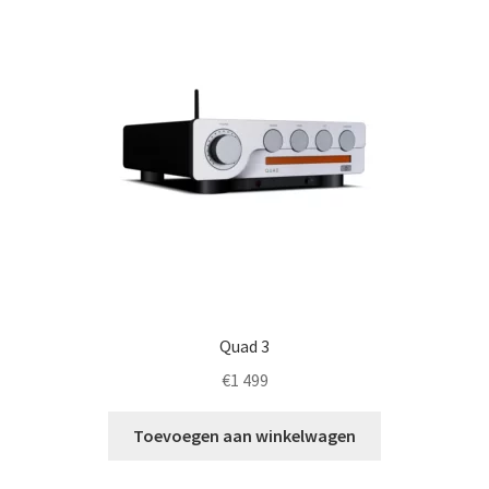
worden
op
de
productpagina
Quad 3
€
1 499
Toevoegen aan winkelwagen