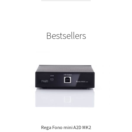
€1
heeft
099
meerdere
variaties.
Deze
Bestsellers
optie
kan
gekozen
worden
op
de
productpagina
Rega Fono mini A2D MK2