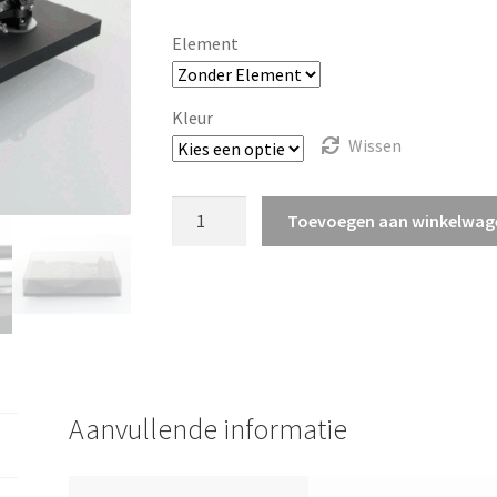
699
Element
tot
€2
Kleur
Wissen
699
Rega
Toevoegen aan winkelwag
Planar
6
aantal
Aanvullende informatie