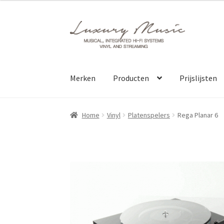
699
tot
Ga
Ga
€2
door
direct
699
naar
naar
navigatie
de
inhoud
Merken
Producten
Prijslijsten
Home
Vinyl
Platenspelers
Rega Planar 6