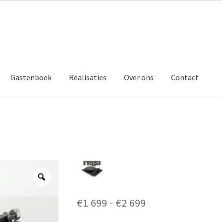
Gastenboek
Realisaties
Over ons
Contact
Prijsklasse:
€
1 699
-
€
2 699
€1