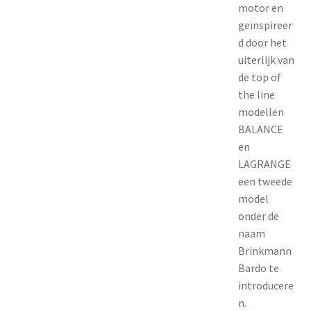
motor en
geïnspireer
d door het
uiterlijk van
de top of
the line
modellen
BALANCE
en
LAGRANGE
een tweede
model
onder de
naam
Brinkmann
Bardo te
introducere
n.