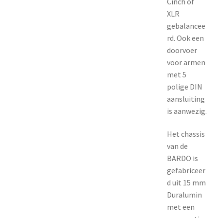
Cinch of
XLR
gebalancee
rd. Ook een
doorvoer
voor armen
met 5
polige DIN
aansluiting
is aanwezig.
Het chassis
van de
BARDO is
gefabriceer
d uit 15 mm
Duralumin
met een