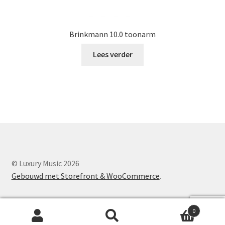
Brinkmann 10.0 toonarm
Lees verder
© Luxury Music 2026
Gebouwd met Storefront & WooCommerce
.
0
Zoeken
Z