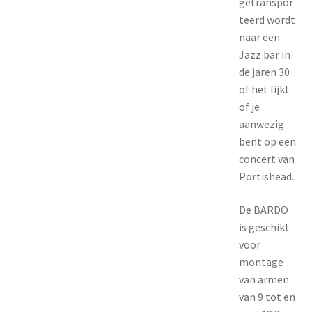
getranspor
teerd wordt
naar een
Jazz bar in
de jaren 30
of het lijkt
of je
aanwezig
bent op een
concert van
Portishead.
De BARDO
is geschikt
voor
montage
van armen
van 9 tot en