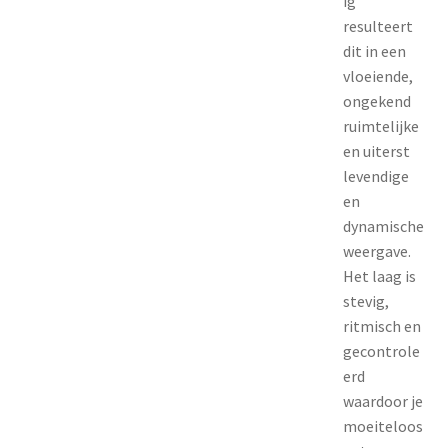
ig
resulteert
dit in een
vloeiende,
ongekend
ruimtelijke
en uiterst
levendige
en
dynamische
weergave.
Het laag is
stevig,
ritmisch en
gecontrole
erd
waardoor je
moeiteloos