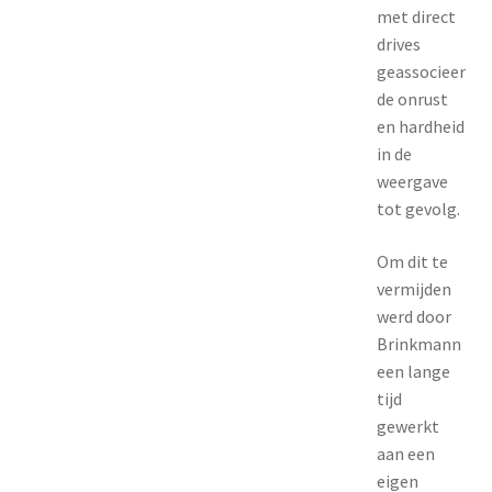
met direct
drives
geassocieer
de onrust
en hardheid
in de
weergave
tot gevolg.
Om dit te
vermijden
werd door
Brinkmann
een lange
tijd
gewerkt
aan een
eigen