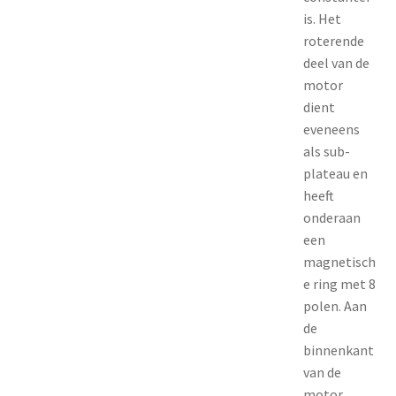
is. Het
roterende
deel van de
motor
dient
eveneens
als sub-
plateau en
heeft
onderaan
een
magnetisch
e ring met 8
polen. Aan
de
binnenkant
van de
motor