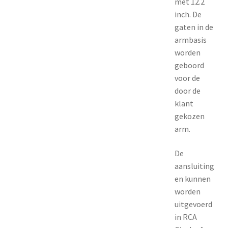
met 12.2
inch. De
gaten in de
armbasis
worden
geboord
voor de
door de
klant
gekozen
arm.
De
aansluiting
en kunnen
worden
uitgevoerd
in RCA