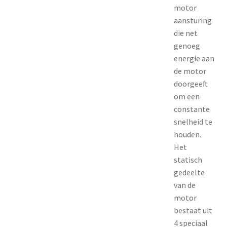
motor
aansturing
die net
genoeg
energie aan
de motor
doorgeeft
om een
constante
snelheid te
houden.
Het
statisch
gedeelte
van de
motor
bestaat uit
4 speciaal