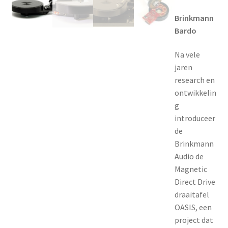
a
p
Brinkmann
p
Bardo
e
n
Na vele
jaren
research en
ontwikkelin
g
introduceer
de
Brinkmann
Audio de
Magnetic
Direct Drive
draaitafel
OASIS, een
project dat